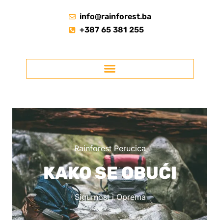
info@rainforest.ba
+387 65 381 255
Rainforest Perucica
KAKO SE OBUĆI
Sigurnost i Oprema