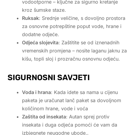
vodootporne – ključne za sigurno kretanje
kroz šumske staze.
Ruksak
: Srednje veličine, s dovoljno prostora
za osnovne potrepštine poput vode, hrane i
dodatne odjeće.
Odjeća slojevita
: Zaštitite se od iznenadnih
vremenskih promjena – nosite laganu jaknu za
kišu, topli sloj i prozračnu osnovnu odjeću.
SIGURNOSNI SAVJETI
Voda i hrana
: Kada idete sa nama u cijenu
paketa je uračunat lanč paket sa dovoljnom
količinom hrane, vode i voća
Zaštita od insekata
: Autan sprej protiv
insekata i duga odjeća pomoći će vam da
izbjegnete neugodne ubode..