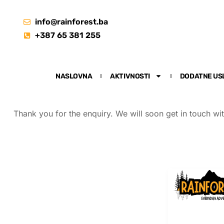
info@rainforest.ba
+387 65 381 255
NASLOVNA
AKTIVNOSTI
DODATNE US
Thank you for the enquiry. We will soon get in touch wi
RAINFO
Licencirana agencij