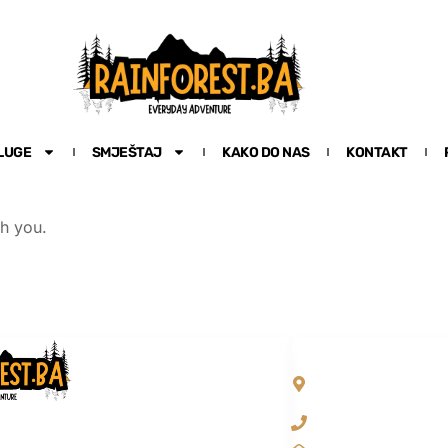
LUGE
SMJEŠTAJ
KAKO DO NAS
KONTAKT
th you.
NAŠA ADRESA
Sutjeska Nacionalni
Popov Most bb, Fo
REST.BA
+387 65 381 255
a za ture kroz Prašumu Perućicu