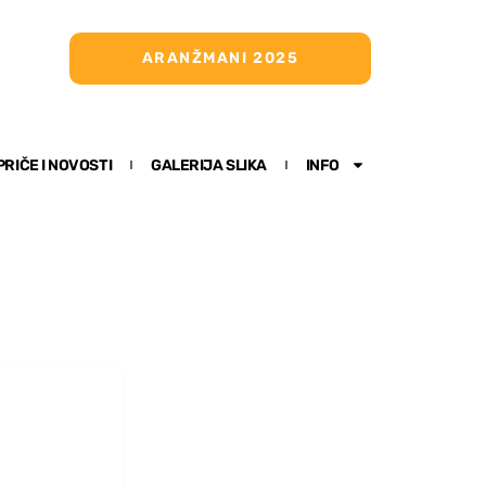
ARANŽMANI 2025
PRIČE I NOVOSTI
GALERIJA SLIKA
INFO
 park , Tjentište,
ča, Bih