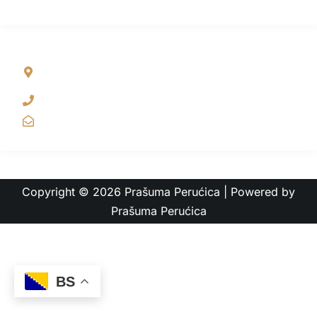
NAŠA ADRESA
Sutjeska Nacionalni park , Tjentište, Popov Most bb,
Foča, Bih
+387 65 381 255
info@rainforest.ba
Copyright © 2026 Prašuma Perućica | Powered by
Prašuma Perućica
BS