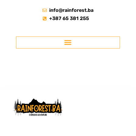
info@rainforest.ba
+387 65 381 255
RAINFOREST.BA
Licencirana agencija za ture kroz Prašumu Perućicu