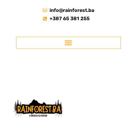
info@rainforest.ba
+387 65 381 255
RAINFOREST.BA
Licencirana agencija za ture kroz Prašumu Perućicu