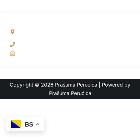
NAŠA ADRESA
Sutjeska Nacionalni park , Tjentište, Popov Most bb,
Foča, Bih
+387 65 381 255
info@rainforest.ba
Copyright © 2026 Prašuma Perućica | Powered by
Prašuma Perućica
BS