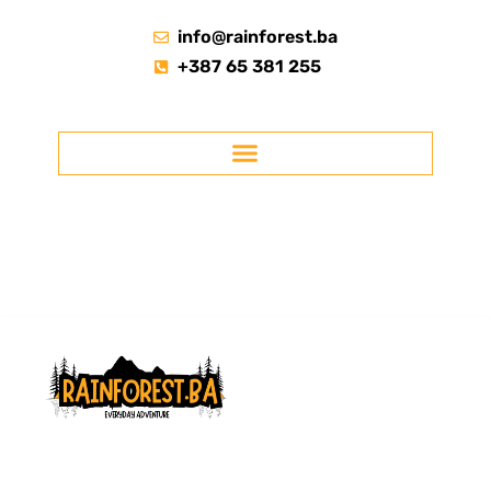
info@rainforest.ba
+387 65 381 255
RAINFOREST.BA
Licencirana agencija za ture kroz Prašumu Perućicu