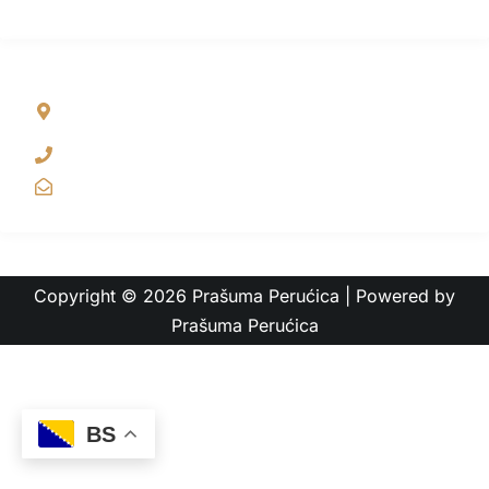
NAŠA ADRESA
Sutjeska Nacionalni park , Tjentište, Popov Most bb,
Foča, Bih
+387 65 381 255
info@rainforest.ba
Copyright © 2026 Prašuma Perućica | Powered by
Prašuma Perućica
BS